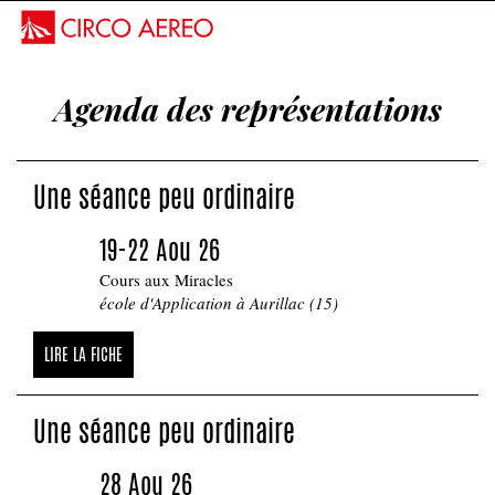
DÉCOUVRIR
Jani Nuutinen - duo de manipulation
Agenda des représentations
d'objets, effets magiques et musique
FERFEU
Une séance peu ordinaire
19-22 Aou 26
Cours aux Miracles
école d'Application à Aurillac (15)
LIRE LA FICHE
Une séance peu ordinaire
28 Aou 26