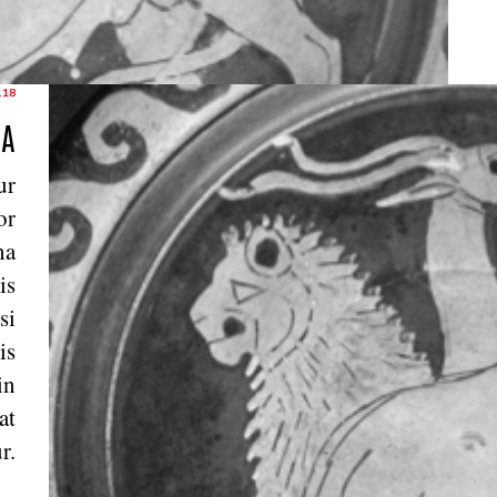
.18
RA
ur
or
na
is
si
is
in
at
r.