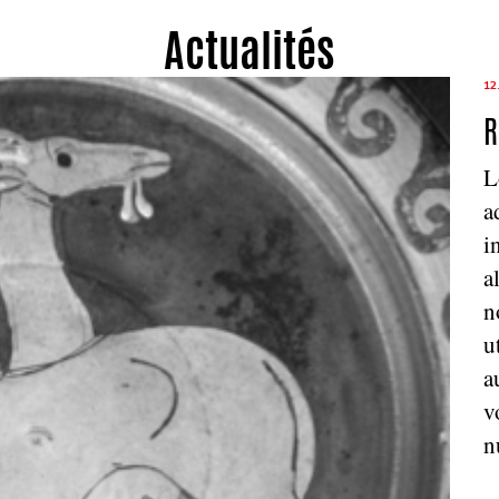
Actualités
12
R
L
a
i
a
n
u
a
v
n