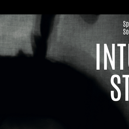
Sp
So
IN
ST