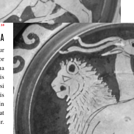
.18
RA
ur
or
na
is
si
is
in
at
r.