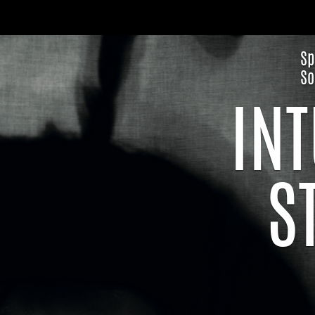
Sp
So
IN
ST