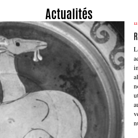
Actualités
12
R
L
a
i
a
n
u
a
v
n