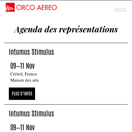
Spectacle mentalisme
Agenda des représentations
Sous chapiteau
INTUMUS
Intumus Stimulus
STIMULUS
09—11 Nov
Créteil, France
Maison des arts
PLUS D’INFOS
Intumus Stimulus
09—11 Nov