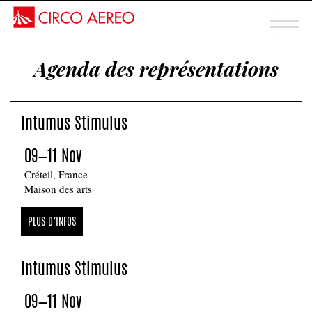
Spectacle mentalisme
Agenda des représentations
Sous chapiteau
INTUMUS
Intumus Stimulus
STIMULUS
09—11 Nov
Créteil, France
Maison des arts
PLUS D’INFOS
Intumus Stimulus
09—11 Nov