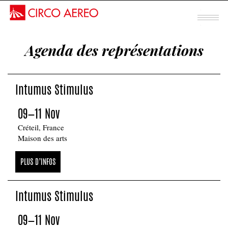
Spectacle mentalisme
Agenda des représentations
Sous chapiteau
INTUMUS
Intumus Stimulus
STIMULUS
09—11 Nov
Créteil, France
Maison des arts
PLUS D’INFOS
Intumus Stimulus
09—11 Nov