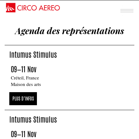
Spectacle mentalisme
Agenda des représentations
Sous chapiteau
INTUMUS
Intumus Stimulus
STIMULUS
09—11 Nov
Créteil, France
Maison des arts
PLUS D’INFOS
Intumus Stimulus
09—11 Nov