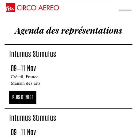
Spectacle mentalisme
Agenda des représentations
Sous chapiteau
INTUMUS
Intumus Stimulus
STIMULUS
09—11 Nov
Créteil, France
Maison des arts
PLUS D’INFOS
Intumus Stimulus
09—11 Nov