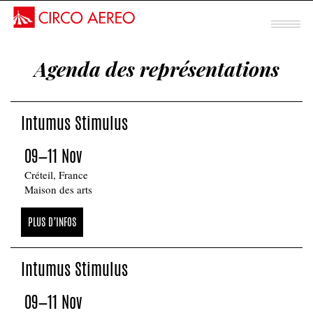
Spectacle mentalisme
Agenda des représentations
Sous chapiteau
INTUMUS
Intumus Stimulus
STIMULUS
09—11 Nov
Créteil, France
Maison des arts
PLUS D’INFOS
Intumus Stimulus
09—11 Nov